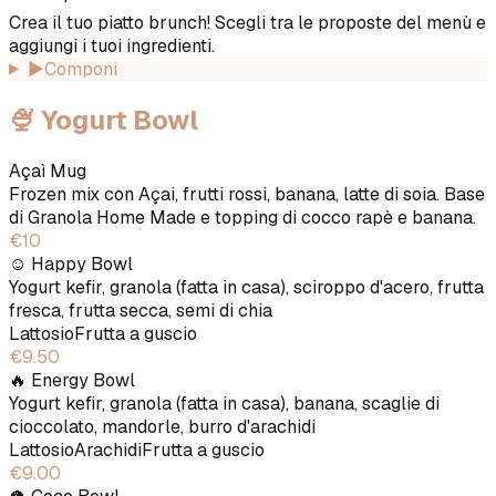
Crea il tuo piatto brunch! Scegli tra le proposte del menù e
aggiungi i tuoi ingredienti.
▶
Componi
🍨 Yogurt Bowl
Açaì Mug
Frozen mix con Açai, frutti rossi, banana, latte di soia. Base
di Granola Home Made e topping di cocco rapè e banana.
€10
☺️ Happy Bowl
Yogurt kefir, granola (fatta in casa), sciroppo d'acero, frutta
fresca, frutta secca, semi di chia
Lattosio
Frutta a guscio
€9.50
🔥 Energy Bowl
Yogurt kefir, granola (fatta in casa), banana, scaglie di
cioccolato, mandorle, burro d'arachidi
Lattosio
Arachidi
Frutta a guscio
€9.00