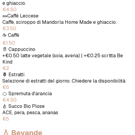
e ghiaccio.
€4.50
🥜Caffé Leccese
Caffè, sciroppo di Mandorla Home Made e ghiaccio.
€3.50
☕️ Caffè
€1.50
🥛 Cappuccino
+€0.50 latte vegetale (soia, avena) | +€0.25 scritta Be
Kind
€2
🍍 Estratti
Selezione di estratti del giorno. Chiedere la disponibilità
€6
🍊 Spremuta d'arancia
€4.50
🍐 Succo Bio Plose
ACE, pera, pesca, ananas
€5
💧 Bevande