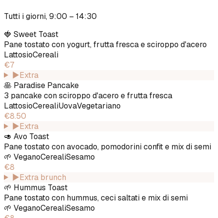
Tutti i giorni, 9:00 – 14:30
🍓 Sweet Toast
Pane tostato con yogurt, frutta fresca e sciroppo d'acero
Lattosio
Cereali
€7
▶
Extra
🥞 Paradise Pancake
3 pancake con sciroppo d'acero e frutta fresca
Lattosio
Cereali
Uova
Vegetariano
€8.50
▶
Extra
🥑 Avo Toast
Pane tostato con avocado, pomodorini confit e mix di semi
🌱
Vegano
Cereali
Sesamo
€8
▶
Extra brunch
🌱 Hummus Toast
Pane tostato con hummus, ceci saltati e mix di semi
🌱
Vegano
Cereali
Sesamo