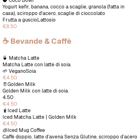
🥥 Coco Bowl
Yogurt kefir, banana, cocco a scaglie, granola (fatta in
casa), sciroppo d'acero, scaglie di cioccolato
Frutta a guscio
Lattosio
€8.50
☕️ Bevande & Caffè
🍵 Matcha Latte
Matcha Latte con latte di soia.
🌱
Vegano
Soia
€4.50
🥛Golden Milk
Golden Milk con latte di soia.
4.50
€4.50
🧋Iced Latte
Iced Matcha Latte | Golden Milk
€4.50
🧊Iced Mug Coffee
Caffè doppio, latte d’avena Senza Glutine, sciroppo d’acero