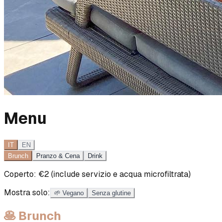
Menu
IT
EN
Brunch
Pranzo & Cena
Drink
Coperto: €2 (include servizio e acqua microfiltrata)
Mostra solo:
🌱
Vegano
Senza glutine
🥞 Brunch