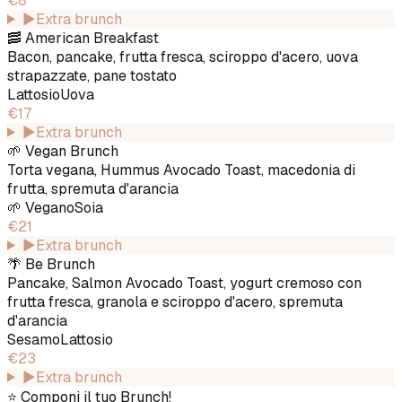
€8
▶
Extra brunch
🥓 American Breakfast
Bacon, pancake, frutta fresca, sciroppo d'acero, uova
strapazzate, pane tostato
Lattosio
Uova
€17
▶
Extra brunch
🌱 Vegan Brunch
Torta vegana, Hummus Avocado Toast, macedonia di
frutta, spremuta d'arancia
🌱
Vegano
Soia
€21
▶
Extra brunch
🌴 Be Brunch
Pancake, Salmon Avocado Toast, yogurt cremoso con
frutta fresca, granola e sciroppo d'acero, spremuta
d'arancia
Sesamo
Lattosio
€23
▶
Extra brunch
⭐️ Componi il tuo Brunch!